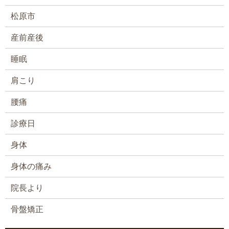
松原市
産前産後
睡眠
肩こり
腰痛
診療日
身体
身体の痛み
院長より
骨盤矯正