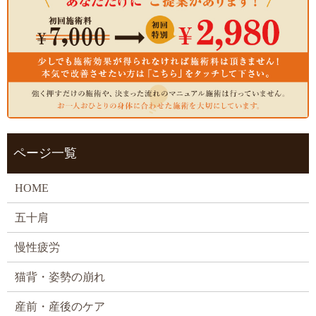
ページ一覧
HOME
五十肩
慢性疲労
猫背・姿勢の崩れ
産前・産後のケア