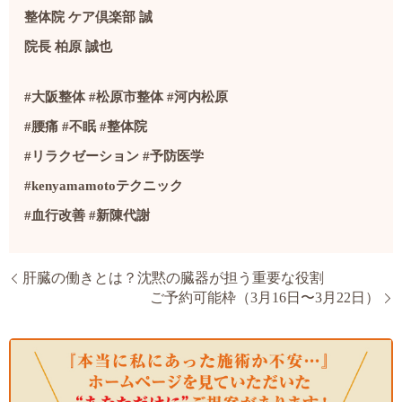
整体院 ケア倶楽部 誠
院長 柏原 誠也
#大阪整体 #松原市整体 #河内松原
#腰痛 #不眠 #整体院
#リラクゼーション #予防医学
#kenyamamotoテクニック
#血行改善 #新陳代謝
肝臓の働きとは？沈黙の臓器が担う重要な役割
ご予約可能枠（3月16日〜3月22日）