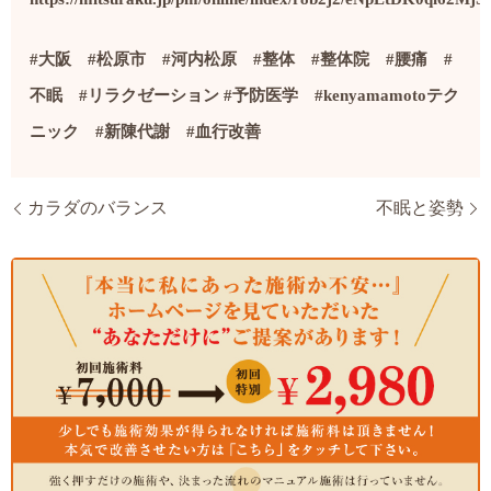
#
大阪
#
松原市
#
河内松原
#
整体
#
整体院
#
腰痛
#
不眠
#
リラクゼーション
#
予防医学
#kenyamamoto
テク
ニック
#
新陳代謝
#
血行改善
カラダのバランス
不眠と姿勢