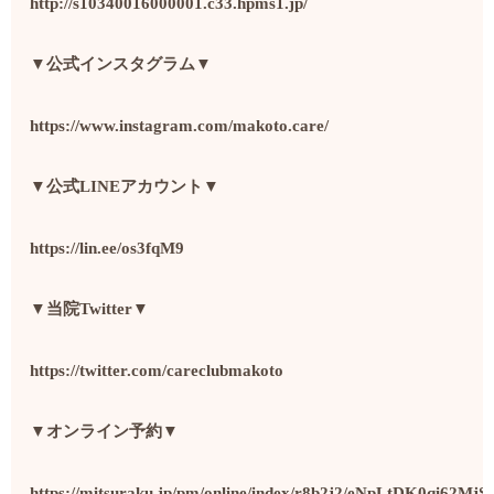
http://s10340016000001.c33.hpms1.jp/
▼
公式インスタグラム
▼
https://www.instagram.com/makoto.care/
▼
公式
LINE
アカウント
▼
https://lin.ee/os3fqM9
▼
当院
Twitter▼
https://twitter.com/careclubmakoto
▼
オンライン予約
▼
https://mitsuraku.jp/pm/online/index/r8b2j2/eNpLtDK0q