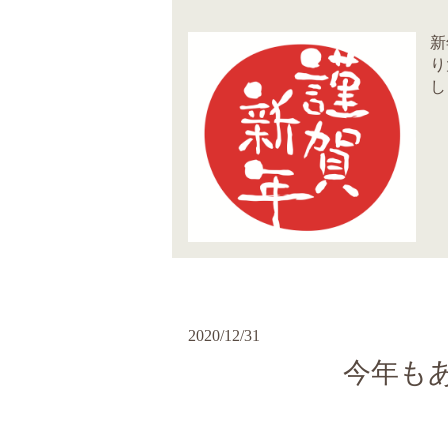
新
り
し
2020/12/31
今年も