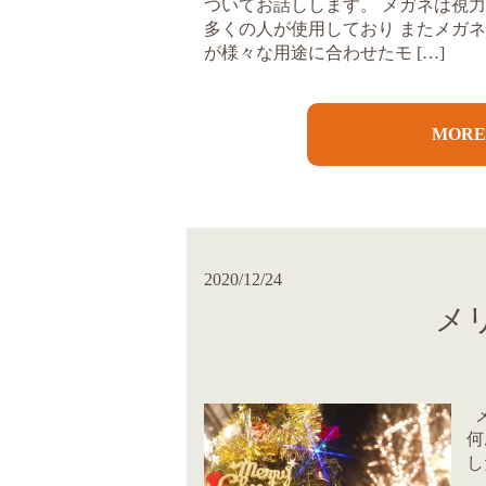
ついてお話しします。 メガネは視
多くの人が使用しており またメガ
が様々な用途に合わせたモ […]
MOR
2020/12/24
メ
メ
何
し