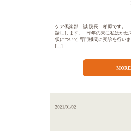
ケア倶楽部 誠 院長 柏原です。
話しします。 昨年の末に私はかね
状について 専門機関に受診を行い
[…]
MOR
2021/01/02