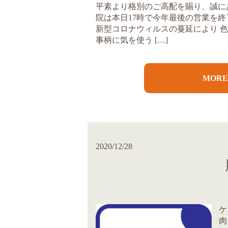
平素より格別のご高配を賜り、誠に
院は本日17時で今年最後の営業を
新型コロナウィルスの蔓延により 
事柄に気を使う […]
MOR
2020/12/28
ケ
肉