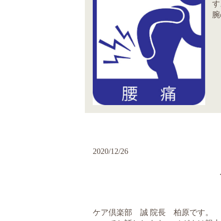
す
腕
2020/12/26
ケア倶楽部 誠 院長 柏原です。